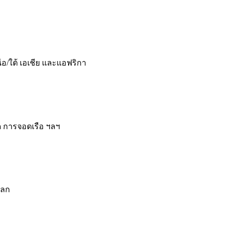
อ/ใต้ เอเชีย และแอฟริกา
ด การจอดเรือ ฯลฯ
โลก