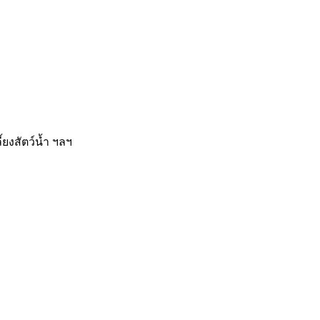
ยงสัตว์น้ำ ฯลฯ